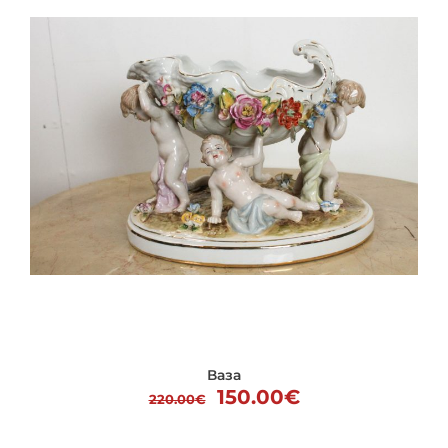
Ваза
Первоначальная
Текущая
150.00
€
220.00
€
цена
цена: