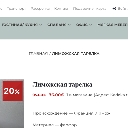
ас
Транспорт
Рассрочка
Контакт
Подарочная карта
Войт
ГОСТИНАЯ/ КУХНЯ
СПАЛЬНЯ
ОФИС
МЯГКАЯ МЕБЕЛ
ГЛАВНАЯ
ЛИМОЖСКАЯ ТАРЕЛКА
Лиможская тарелка
20
Первоначальная
Текущая
76.00
€
1 в магазине (Адрес: Kadaka te
95.00
€
цена
цена:
составляла
76.00€.
95.00€.
Происхождение — Франция, Лимож
Материал — фарфор.