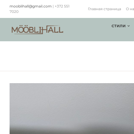
Skip
mooblihall@gmail.com
| +372 551
to
Главная страница
О н
7020
content
СТИЛИ