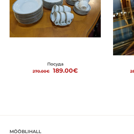
Посуда
Первоначальная
Текущая
189.00
€
270.00
€
2
цена
цена:
составляла
189.00€.
270.00€.
MÖÖBLIHALL