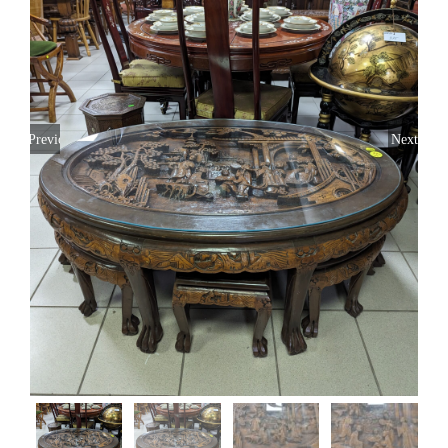
Toivomuslista
Suomi
Previous
Next