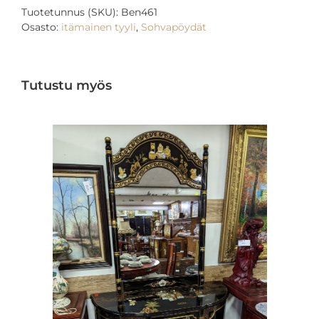
Tuotetunnus (SKU):
Ben461
Osasto:
itämainen tyyli
,
Sohvapöydät
Tutustu myös