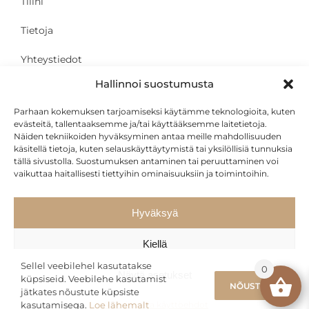
Tilini
Tietoja
Yhteystiedot
Hallinnoi suostumusta
Parhaan kokemuksen tarjoamiseksi käytämme teknologioita, kuten
ASIAKKAALLE
evästeitä, tallentaaksemme ja/tai käyttääksemme laitetietoja.
Näiden tekniikoiden hyväksyminen antaa meille mahdollisuuden
käsitellä tietoja, kuten selauskäyttäytymistä tai yksilöllisiä tunnuksia
Yksityisyys ja käyttöehdot
tällä sivustolla. Suostumuksen antaminen tai peruuttaminen voi
vaikuttaa haitallisesti tiettyihin ominaisuuksiin ja toimintoihin.
Kuljetus
Osamaksu
Hyväksyä
Kiellä
Sellel veebilehel kasutatakse
0
Näytä asetukset
küpsiseid. Veebilehe kasutamist
NÕUSTUN
jätkates nõustute küpsiste
kasutamisega.
Loe lähemalt
Yksityisyys ja käyttöehdot
Verkkosivuston ylläpitäjä:
vDisain