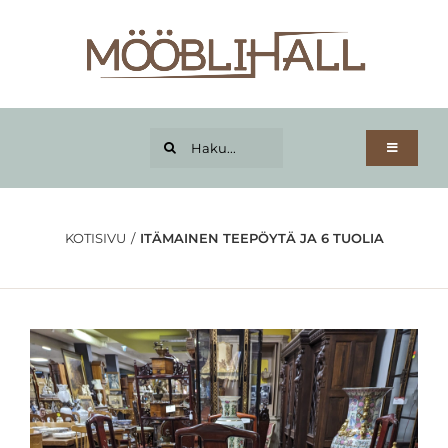
Skip
to
content
Haku...
Toggle
Navigatio
Kotisivu
Tuoteryhmät
KOTISIVU
ITÄMAINEN TEEPÖYTÄ JA 6 TUOLIA
Osamaksu
Tietoja
Kuljetus
Yhteystiedot
Tilini
Lahjakortti