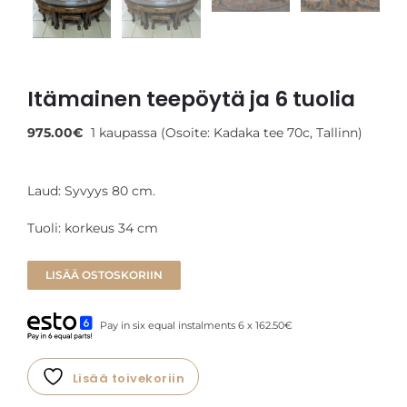
Itämainen teepöytä ja 6 tuolia
975.00
€
1 kaupassa (Osoite: Kadaka tee 70c, Tallinn)
Laud: Syvyys 80 cm.
Tuoli: korkeus 34 cm
LISÄÄ OSTOSKORIIN
Pay in six equal instalments 6 x 162.50€
Lisää toivekoriin