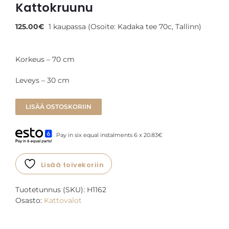
Kattokruunu
125.00
€
1 kaupassa (Osoite: Kadaka tee 70c, Tallinn)
Korkeus – 70 cm
Leveys – 30 cm
LISÄÄ OSTOSKORIIN
Pay in six equal instalments 6 x 20.83€
Lisää toivekoriin
Tuotetunnus (SKU):
H1162
Osasto:
Kattovalot