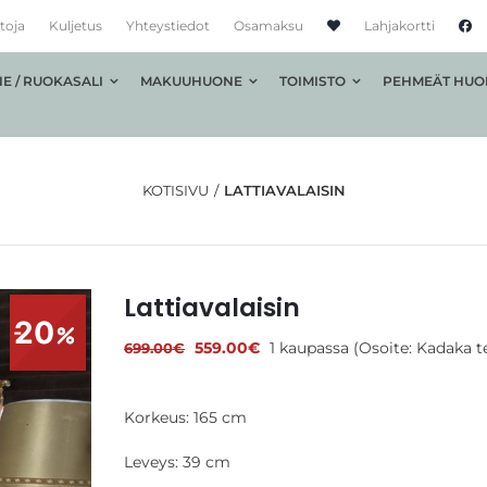
toja
Kuljetus
Yhteystiedot
Osamaksu
Lahjakortti
E / RUOKASALI
MAKUUHUONE
TOIMISTO
PEHMEÄT HUO
KOTISIVU
LATTIAVALAISIN
Lattiavalaisin
20
Alkuperäinen
Nykyinen
559.00
€
1 kaupassa (Osoite: Kadaka te
699.00
€
hinta
hinta
oli:
on:
699.00€.
559.00€.
Korkeus: 165 cm
Leveys: 39 cm