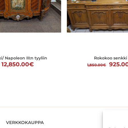
/ Napoleon III:n tyyliin
Rokokoo senkki
Alkup
12,850.00
€
925.0
1,850.00
€
hinta
oli:
1,850.
VERKKOKAUPPA