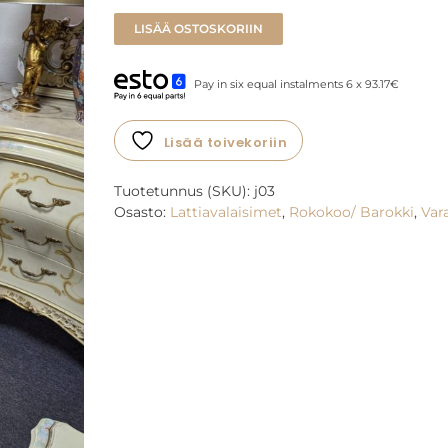
LISÄÄ OSTOSKORIIN
Pay in six equal instalments 6 x 93.17€
Lisää toivekoriin
Tuotetunnus (SKU):
j03
Osasto:
Lattiavalaisimet
,
Rokokoo/ Barokki
,
Var