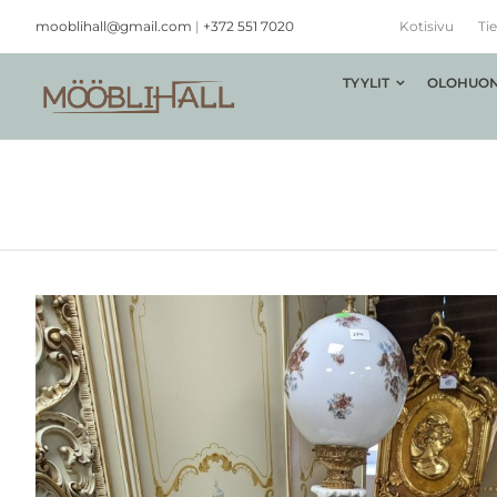
Skip
mooblihall@gmail.com
|
+372 551 7020
Kotisivu
Tie
to
content
TYYLIT
OLOHUON