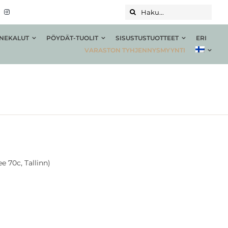
Haku...
NEKALUT
PÖYDÄT-TUOLIT
SISUSTUSTUOTTEET
ERI
VARASTON TYHJENNYSMYYNTI
e 70c, Tallinn)