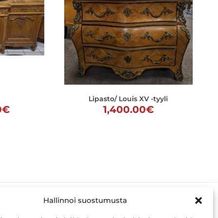
Lipasto/ Louis XV -tyyli
eräinen
Nykyinen
0
€
1,400.00
€
hinta
on:
00€.
925.00€.
Hallinnoi suostumusta
ASIAKKAALLE