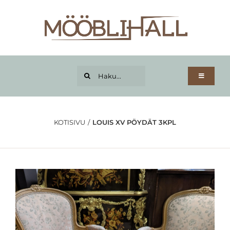
Skip
to
content
Haku...
Toggle
Navigatio
Kotisivu
Tuoteryhmät
KOTISIVU
LOUIS XV PÖYDÄT 3KPL
Osamaksu
Tietoja
Kuljetus
Yhteystiedot
Tilini
Lahjakortti