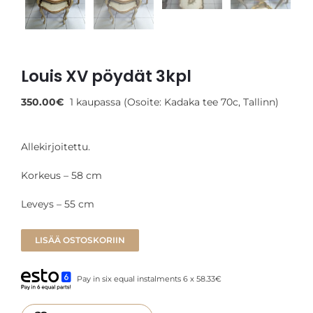
Louis XV pöydät 3kpl
350.00
€
1 kaupassa (Osoite: Kadaka tee 70c, Tallinn)
Allekirjoitettu.
Korkeus – 58 cm
Leveys – 55 cm
LISÄÄ OSTOSKORIIN
Pay in six equal instalments 6 x 58.33€