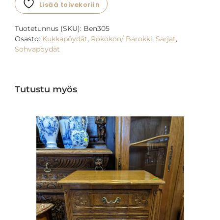
Lisää toivekoriin
Tuotetunnus (SKU):
Ben305
Osasto:
Kukkapöydät
,
Rokokoo/ Barokki
,
Sarjat
,
Sohvapöydät
Tutustu myös