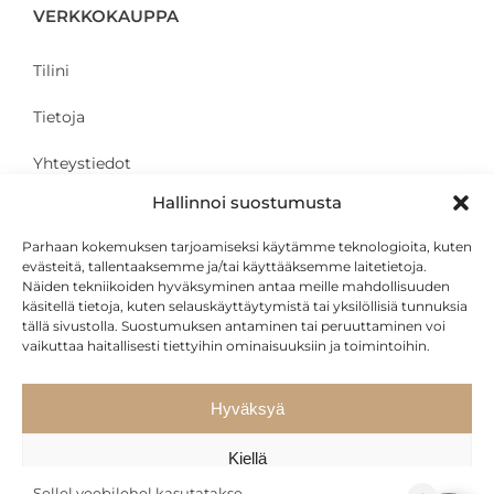
VERKKOKAUPPA
Tilini
Tietoja
Yhteystiedot
Hallinnoi suostumusta
Parhaan kokemuksen tarjoamiseksi käytämme teknologioita, kuten
ASIAKKAALLE
evästeitä, tallentaaksemme ja/tai käyttääksemme laitetietoja.
Näiden tekniikoiden hyväksyminen antaa meille mahdollisuuden
käsitellä tietoja, kuten selauskäyttäytymistä tai yksilöllisiä tunnuksia
Yksityisyys ja käyttöehdot
tällä sivustolla. Suostumuksen antaminen tai peruuttaminen voi
vaikuttaa haitallisesti tiettyihin ominaisuuksiin ja toimintoihin.
Kuljetus
Osamaksu
Hyväksyä
Kiellä
Sellel veebilehel kasutatakse