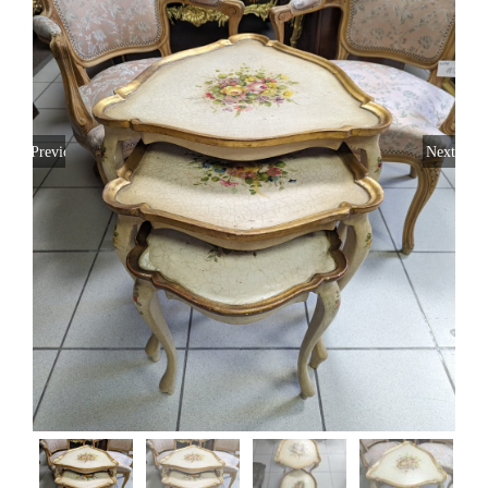
Toivomuslista
Suomi
Previous
Next