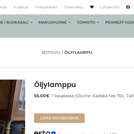
toja
Kuljetus
Yhteystiedot
Osamaksu
Lahjakortti
E / RUOKASALI
MAKUUHUONE
TOIMISTO
PEHMEÄT HUO
KOTISIVU
ÖLJYLAMPPU
Öljylamppu
55.00
€
1 kaupassa (Osoite: Kadaka tee 70c, Tall
LISÄÄ OSTOSKORIIN