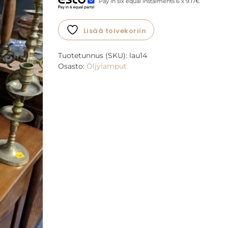
Pay in six equal instalments 6 x 9.17€
Lisää toivekoriin
Tuotetunnus (SKU):
lau14
Osasto:
Öljylamput