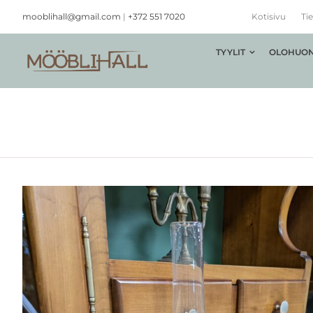
Skip
mooblihall@gmail.com
|
+372 551 7020
Kotisivu
Tie
to
content
TYYLIT
OLOHUON