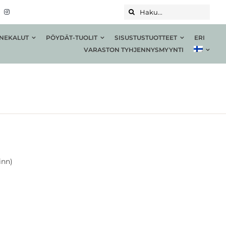
Haku...
NEKALUT
PÖYDÄT-TUOLIT
SISUSTUSTUOTTEET
ERI
VARASTON TYHJENNYSMYYNTI
inn)