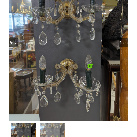
Toivomuslista
Suomi
Previous
Next