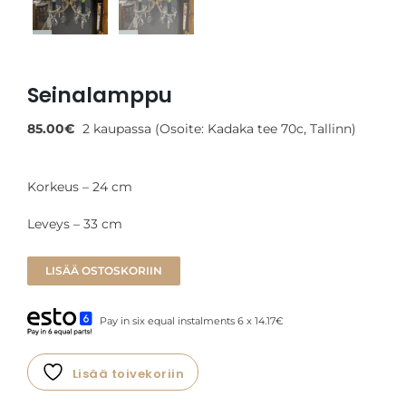
Seinalamppu
85.00
€
2 kaupassa (Osoite: Kadaka tee 70c, Tallinn)
Korkeus – 24 cm
Leveys – 33 cm
LISÄÄ OSTOSKORIIN
Pay in six equal instalments 6 x 14.17€
Lisää toivekoriin