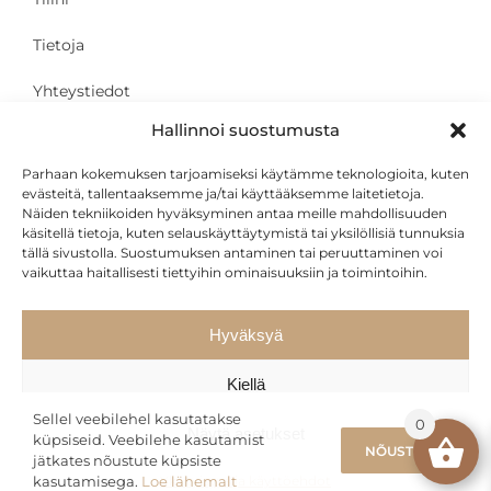
Tietoja
Yhteystiedot
Hallinnoi suostumusta
Parhaan kokemuksen tarjoamiseksi käytämme teknologioita, kuten
ASIAKKAALLE
evästeitä, tallentaaksemme ja/tai käyttääksemme laitetietoja.
Näiden tekniikoiden hyväksyminen antaa meille mahdollisuuden
käsitellä tietoja, kuten selauskäyttäytymistä tai yksilöllisiä tunnuksia
Yksityisyys ja käyttöehdot
tällä sivustolla. Suostumuksen antaminen tai peruuttaminen voi
vaikuttaa haitallisesti tiettyihin ominaisuuksiin ja toimintoihin.
Kuljetus
Osamaksu
Hyväksyä
Kiellä
Sellel veebilehel kasutatakse
0
Näytä asetukset
küpsiseid. Veebilehe kasutamist
NÕUSTUN
jätkates nõustute küpsiste
kasutamisega.
Verkkosivuston ylläpitäjä:
Loe lähemalt
Yksityisyys ja käyttöehdot
vDisain