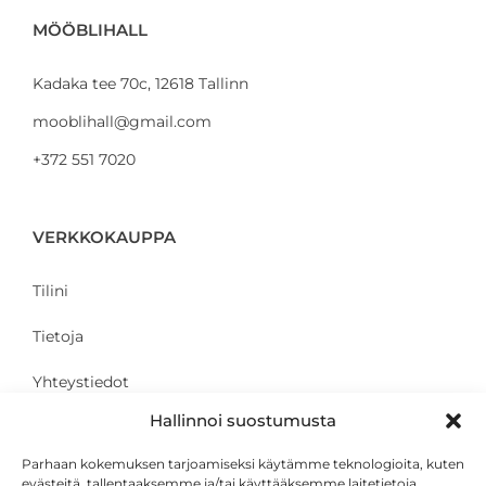
MÖÖBLIHALL
Kadaka tee 70c, 12618 Tallinn
mooblihall@gmail.com
+372 551 7020
VERKKOKAUPPA
Tilini
Tietoja
Yhteystiedot
Hallinnoi suostumusta
Parhaan kokemuksen tarjoamiseksi käytämme teknologioita, kuten
ASIAKKAALLE
evästeitä, tallentaaksemme ja/tai käyttääksemme laitetietoja.