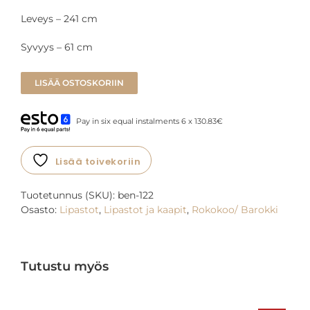
Leveys – 241 cm
Syvyys – 61 cm
LISÄÄ OSTOSKORIIN
Pay in six equal instalments 6 x 130.83€
Lisää toivekoriin
Tuotetunnus (SKU):
ben-122
Osasto:
Lipastot
,
Lipastot ja kaapit
,
Rokokoo/ Barokki
Tutustu myös