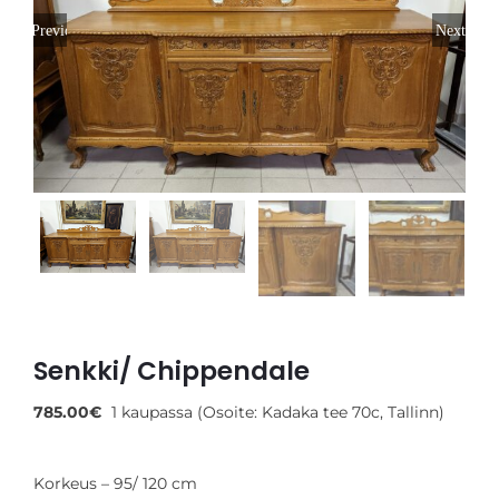
Toivomuslista
Previous
Next
Suomi
Senkki/ Chippendale
785.00
€
1 kaupassa (Osoite: Kadaka tee 70c, Tallinn)
Korkeus – 95/ 120 cm