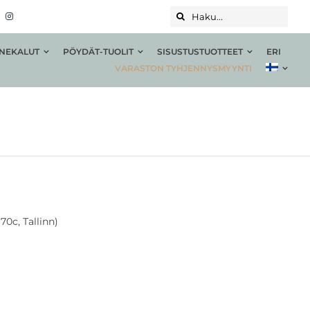
Haku...
NEKALUT
PÖYDÄT-TUOLIT
SISUSTUSTUOTTEET
ERI
VARASTON TYHJENNYSMYYNTI
70c, Tallinn)