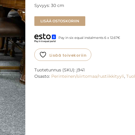
Syvyys: 30 cm
LISÄÄ OSTOSKORIIN
Pay in six equal instalments 6 x 12.67€
Lisää toivekoriin
Tuotetunnus (SKU):
j941
Osasto:
Perinteinen/siirtomaa/rustiikkityyli
,
Tuol