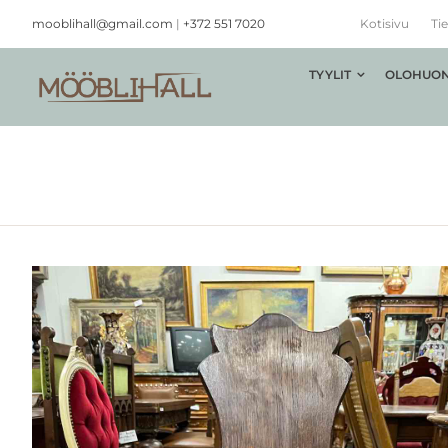
Skip
mooblihall@gmail.com
|
+372 551 7020
Kotisivu
Tie
to
content
TYYLIT
OLOHUON