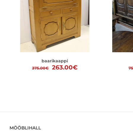
baarikaappi
Alkuperäinen
Nykyinen
263.00
€
375.00
€
7
hinta
hinta
oli:
on:
375.00€.
263.00€.
MÖÖBLIHALL