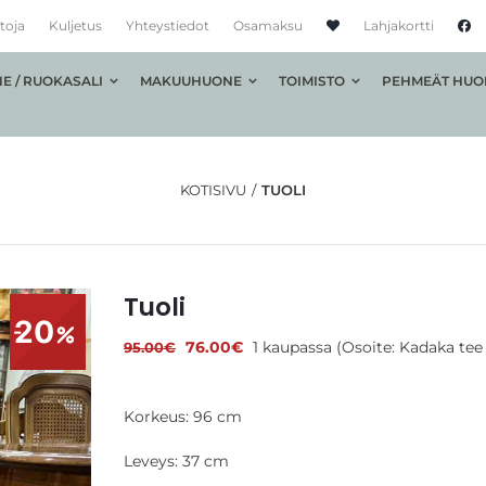
toja
Kuljetus
Yhteystiedot
Osamaksu
Lahjakortti
E / RUOKASALI
MAKUUHUONE
TOIMISTO
PEHMEÄT HUO
KOTISIVU
TUOLI
Tuoli
20
Alkuperäinen
Nykyinen
76.00
€
1 kaupassa (Osoite: Kadaka tee 
95.00
€
hinta
hinta
oli:
on:
95.00€.
76.00€.
Korkeus: 96 cm
Leveys: 37 cm