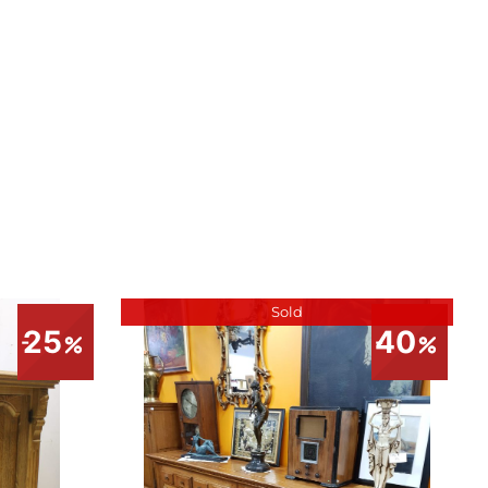
Sold
25
40