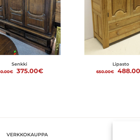
Senkki
Lipasto
Alkuperäinen
Nykyinen
Alkupe
375.00
€
488.0
50.00
€
650.00
€
hinta
hinta
hinta
oli:
on:
oli:
750.00€.
375.00€.
650.00
VERKKOKAUPPA