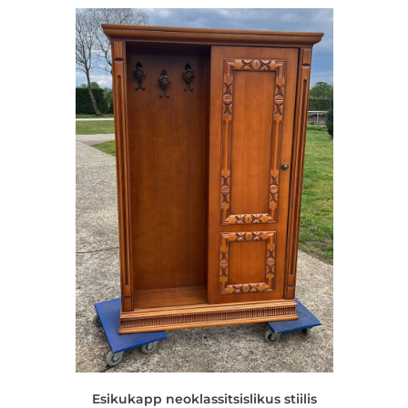
Esikukapp neoklassitsislikus stiilis