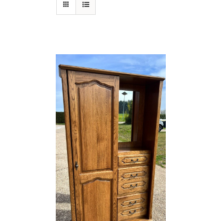
Soovikorv
Est