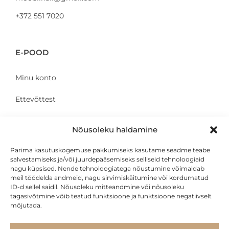
+372 551 7020
E-POOD
Minu konto
Ettevõttest
Kontakt
Nõusoleku haldamine
Parima kasutuskogemuse pakkumiseks kasutame seadme teabe
salvestamiseks ja/või juurdepääsemiseks selliseid tehnoloogiaid
KLIENDILE
nagu küpsised. Nende tehnoloogiatega nõustumine võimaldab
meil töödelda andmeid, nagu sirvimiskäitumine või kordumatud
ID-d sellel saidil. Nõusoleku mitteandmine või nõusoleku
Privaatsustingimused
tagasivõtmine võib teatud funktsioone ja funktsioone negatiivselt
mõjutada.
Transport