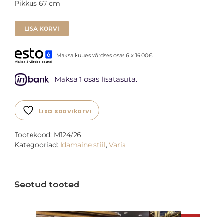
Pikkus 67 cm
LISA KORVI
Maksa kuues võrdses osas 6 x 16.00€
Maksa 1 osas lisatasuta.
Lisa soovikorvi
Tootekood:
M124/26
Kategooriad:
Idamaine stiil
,
Varia
Seotud tooted