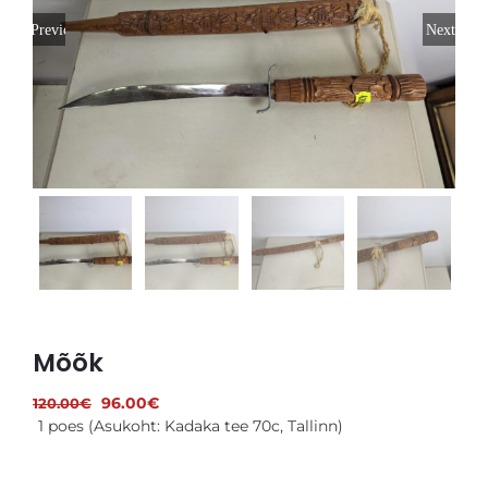
Soovikorv
Previous
Next
Est
Mõõk
Algne
Praegune
96.00
€
120.00
€
hind
hind
1 poes (Asukoht: Kadaka tee 70c, Tallinn)
oli:
on:
120.00€.
96.00€.