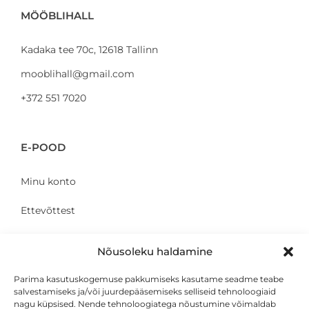
MÖÖBLIHALL
Kadaka tee 70c, 12618 Tallinn
mooblihall@gmail.com
+372 551 7020
E-POOD
Minu konto
Ettevõttest
Kontakt
Nõusoleku haldamine
Parima kasutuskogemuse pakkumiseks kasutame seadme teabe
salvestamiseks ja/või juurdepääsemiseks selliseid tehnoloogiaid
KLIENDILE
nagu küpsised. Nende tehnoloogiatega nõustumine võimaldab