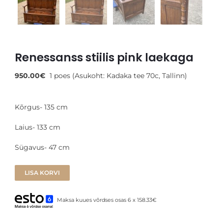
Renessanss stiilis pink laekaga
950.00
€
1 poes (Asukoht: Kadaka tee 70c, Tallinn)
Kõrgus- 135 cm
Laius- 133 cm
Sügavus- 47 cm
LISA KORVI
Maksa kuues võrdses osas 6 x 158.33€