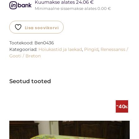
Kuumakse alates 24.06 €
Minimaalne sissemakse alates 0.00 €
Lisa soovikorvi
Tootekood:
Ben0436
Kategooriad:
Hoiukastid ja laekad
,
Pingid
,
Renessanss /
Gooti / Breton
Seotud tooted
40