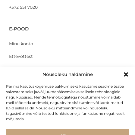
+372 551 7020
E-POOD
Minu konto
Ettevõttest
Kontakt
Nõusoleku haldamine
Parima kasutuskogemuse pakkumiseks kasutame seadme teabe
salvestamiseks ja/või juurdepääsemiseks selliseid tehnoloogiaid
KLIENDILE
nagu küpsised. Nende tehnoloogiatega nõustumine võimaldab
meil töödelda andmeid, nagu sirvimiskäitumine või kordumatud
ID-d sellel saidil. Nõusoleku mitteandmine või nõusoleku
Privaatsustingimused
tagasivõtmine võib teatud funktsioone ja funktsioone negatiivselt
mõjutada.
Transport
Järelmaks