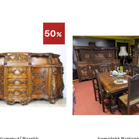
50
Kummut/ Barokk
komplekt Bretag