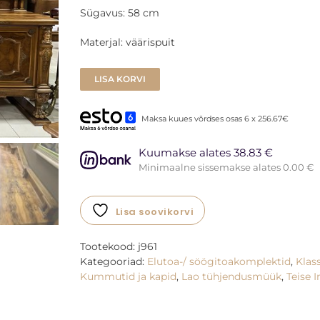
Sügavus: 58 cm
Materjal: väärispuit
LISA KORVI
Maksa kuues võrdses osas 6 x 256.67€
Kuumakse alates 38.83 €
Minimaalne sissemakse alates 0.00 €
Lisa soovikorvi
Tootekood:
j961
Kategooriad:
Elutoa-/ söögitoakomplektid
,
Klass
Kummutid ja kapid
,
Lao tühjendusmüük
,
Teise I