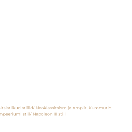
itsistlikud stiilid/ Neoklassitsism ja Ampiir
,
Kummutid
,
mpeeriumi stiil/ Napoleon III stiil