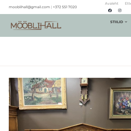
Skip
Avaleht
Ett
mooblihall@gmail.com
|
+372 551 7020
to
content
STIILID