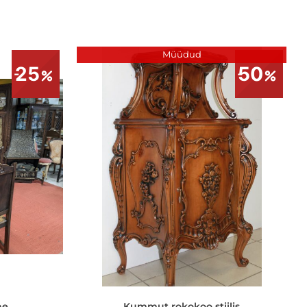
Müüdud
25
50
ne
Kummut rokokoo stiilis