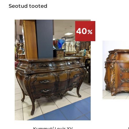
Seotud tooted
40
Kummut/ Louis XV