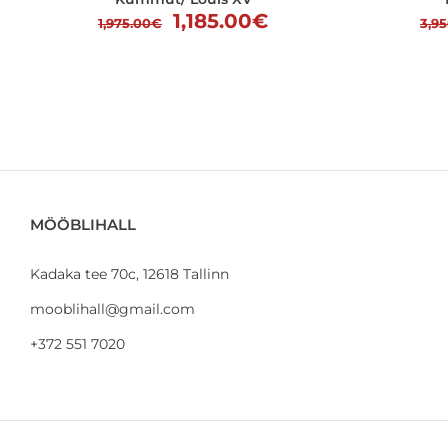
Algne
Praegune
1,185.00
€
1,975.00
€
3,9
hind
hind
oli:
on:
1,975.00€.
1,185.00€.
MÖÖBLIHALL
Kadaka tee 70c, 12618 Tallinn
mooblihall@gmail.com
+372 551 7020