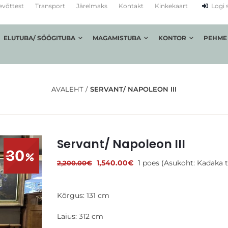
evõttest
Transport
Järelmaks
Kontakt
Kinkekaart
Logi 
ELUTUBA/ SÖÖGITUBA
MAGAMISTUBA
KONTOR
PEHME
AVALEHT
SERVANT/ NAPOLEON III
Servant/ Napoleon III
30
Algne
Praegune
1,540.00
€
1 poes (Asukoht: Kadaka t
2,200.00
€
hind
hind
oli:
on:
2,200.00€.
1,540.00€.
Kõrgus: 131 cm
Laius: 312 cm