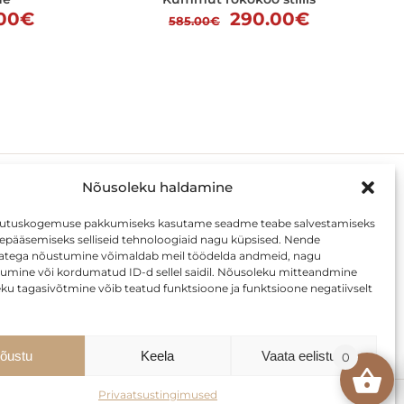
Praegune
Algne
Praegune
.00
€
290.00
€
585.00
€
hind
hind
hind
on:
oli:
on:
.00€.
14,625.00€.
585.00€.
290.00€.
Nõusoleku haldamine
KLIENDILE
sutuskogemuse pakkumiseks kasutame seadme teabe salvestamiseks
depääsemiseks selliseid tehnoloogiaid nagu küpsised. Nende
Privaatsustingimused
atega nõustumine võimaldab meil töödelda andmeid, nagu
itumine või kordumatud ID-d sellel saidil. Nõusoleku mitteandmine
Transport
ku tagasivõtmine võib teatud funktsioone ja funktsioone negatiivselt
Järelmaks
õustu
Keela
Vaata eelistusi
0
Privaatsustingimused