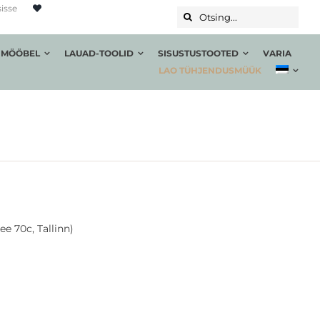
sisse
Otsing...
 MÖÖBEL
LAUAD-TOOLID
SISUSTUSTOOTED
VARIA
LAO TÜHJENDUSMÜÜK
ee 70c, Tallinn)