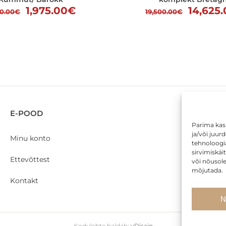
Algne
Praegune
Algne
1,975.00
€
14,625
50.00
€
19,500.00
€
hind
hind
hind
oli:
on:
oli:
3,950.00€.
1,975.00€.
19,500
E-POOD
Parima ka
ja/või juur
Minu konto
tehnoloogi
sirvimiskä
Ettevõttest
või nõusole
mõjutada.
Kontakt
N
Kodulehte haldab:
vDisain